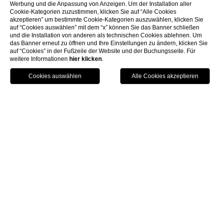
Werbung und die Anpassung von Anzeigen. Um der Installation aller
Cookie-Kategorien zuzustimmen, klicken Sie auf “Alle Cookies
akzeptieren” um bestimmte Cookie-Kategorien auszuwählen, klicken Sie
auf “Cookies auswählen” mit dem “x” können Sie das Banner schließen
und die Installation von anderen als technischen Cookies ablehnen. Um
das Banner erneut zu öffnen und Ihre Einstellungen zu ändern, klicken Sie
auf “Cookies” in der Fußzeile der Website und der Buchungsseite. Für
DE' MINIMI RESTAURANT
weitere Informationen
hier klicken
.
Geschichte und
Wein- und
Kultur
Kulinarikerlebnis
se
Begeben Sie sich im Restaurant der Villa Paola in
Tropea auf eine aufregende kulinarische Reise.
Ausgezeichnet von den Restaurantführern Michelin,
Gambero Rosso und Identità Golose.
Reservieren Sie einen Tisch