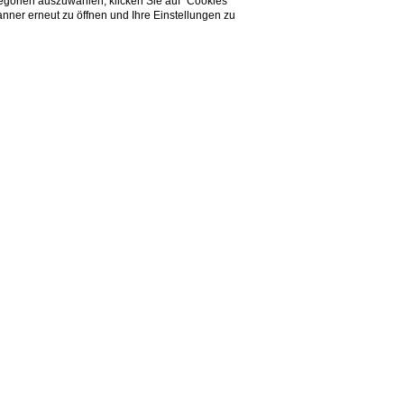
tegorien auszuwählen, klicken Sie auf “Cookies
nner erneut zu öffnen und Ihre Einstellungen zu
 Wellness-Angebote mit Yoga- und Pilateskursen oder