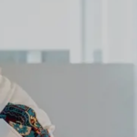
osta
inga
chte