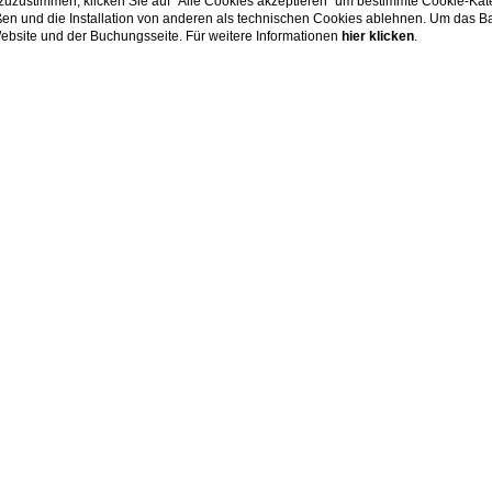
 zuzustimmen, klicken Sie auf “Alle Cookies akzeptieren” um bestimmte Cookie-Ka
en und die Installation von anderen als technischen Cookies ablehnen. Um das Ba
 Website und der Buchungsseite. Für weitere Informationen
hier klicken
.
YOGA & FITNESS
Wellness
und lassen Sie Ihren Geist zur Ruhe kommen: Entdecken Sie unsere
trainieren Sie in unserem Fitnessbereich.
Informationen anfordern