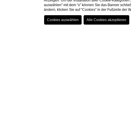
Anzeigen. Um der Installation aller Cookie-Kategorien
auswählen” mit dem “x” können Sie das Banner schließ
ändern, klicken Sie auf “Cookies” in der Fußzeile der
Atmen Sie tief durch, entspannen Sie Ihren Körper 