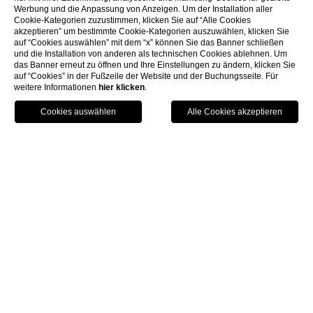
Werbung und die Anpassung von Anzeigen. Um der Installation aller
Cookie-Kategorien zuzustimmen, klicken Sie auf “Alle Cookies
akzeptieren” um bestimmte Cookie-Kategorien auszuwählen, klicken Sie
auf “Cookies auswählen” mit dem “x” können Sie das Banner schließen
und die Installation von anderen als technischen Cookies ablehnen. Um
das Banner erneut zu öffnen und Ihre Einstellungen zu ändern, klicken Sie
auf “Cookies” in der Fußzeile der Website und der Buchungsseite. Für
ENTDECKEN SIE REGGIO
weitere Informationen
hier klicken
.
CALABRIA UND SCILLA
Dörfer
Geschichte und
Kultur
In dieser Gegend wurde die älteste griechische
Kolonie Süditaliens gegründet. Die Aussicht ist
einzigartig und bietet Blicke auf die sizilianische
Küste und den Ätna.