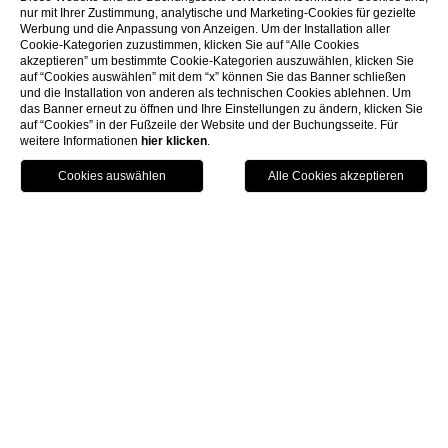
nur mit Ihrer Zustimmung, analytische und Marketing-Cookies für gezielte
Werbung und die Anpassung von Anzeigen. Um der Installation aller
Cookie-Kategorien zuzustimmen, klicken Sie auf “Alle Cookies
akzeptieren” um bestimmte Cookie-Kategorien auszuwählen, klicken Sie
auf “Cookies auswählen” mit dem “x” können Sie das Banner schließen
und die Installation von anderen als technischen Cookies ablehnen. Um
das Banner erneut zu öffnen und Ihre Einstellungen zu ändern, klicken Sie
auf “Cookies” in der Fußzeile der Website und der Buchungsseite. Für
THALASSO SPA
weitere Informationen
hier klicken
.
Wellness
Finden Sie in unserem Wellnesscenter am Meer zu
Ihrem körperlichen und seelischen Wohlbefinden
zurück und erleben Sie die Harmonie mit der Natur.
Genießen Sie unsere Behandlungen und entdecken
Sie unsere einzigartigen Rituale, inspiriert von den