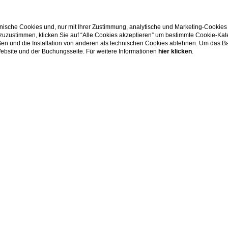
ische Cookies und, nur mit Ihrer Zustimmung, analytische und Marketing-Cookies
 zuzustimmen, klicken Sie auf “Alle Cookies akzeptieren” um bestimmte Cookie-Ka
en und die Installation von anderen als technischen Cookies ablehnen. Um das Ba
8/2026
07/08/2026
unter
 Website und der Buchungsseite. Für weitere Informationen
hier klicken
.
ARBEITEN SIE MIT UNS