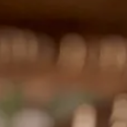
Die Entdeckung Von
Tropea
De' Minimi Restaurant
Entdecken Sie Reggio
Calabria Und Scilla