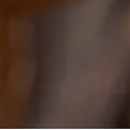
Zimmer
1
+
-
Erwachsene
2
+
-