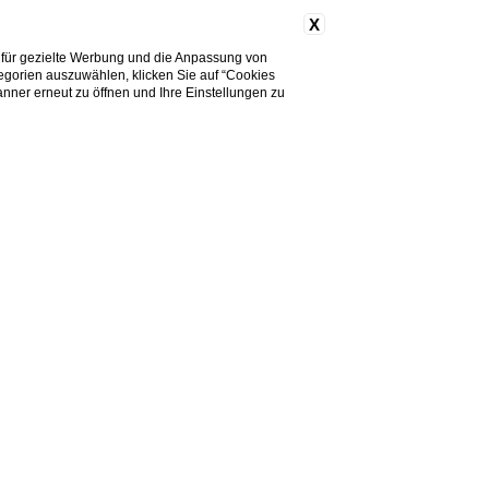
X
Kinder
0
+
-
 für gezielte Werbung und die Anpassung von
tegorien auszuwählen, klicken Sie auf “Cookies
nner erneut zu öffnen und Ihre Einstellungen zu
NEIN. MENSCHEN
BUCHEN
SIE