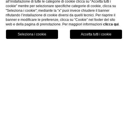
all’installazione di tutte le categorie di cookie clicca su “Accetta tutti i
cookie” mentre per selezionare specifiche categorie di cookie, clicca su
"Seleziona i cookie"; mediante la “x” puoi invece chiudere il banner
rifiutando l’installazione di cookie diversi da quelli tecnici. Per riaprire il
banner e modificare le preferenze, clicca su “Cookie” nel footer del sito
YOGA & FITNESS
web e della pagina di prenotazione. Per maggiori informazioni
clicca qui
.
Benessere
Respira profondamente, distendi il tuo corpo e
rilassa la mente: scopri i nostri momenti di benessere
con le lezioni di yoga e pilates oppure allenati nella
nostra area fitness.
Richiedi informazioni