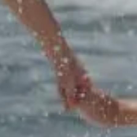
ropea
eggio
a