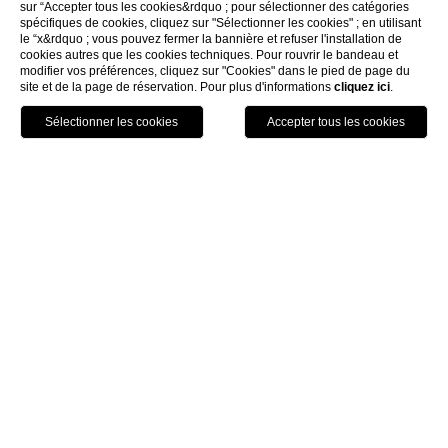
sur “Accepter tous les cookies&rdquo ; pour sélectionner des catégories
spécifiques de cookies, cliquez sur "Sélectionner les cookies" ; en utilisant
le “x&rdquo ; vous pouvez fermer la bannière et refuser l'installation de
cookies autres que les cookies techniques. Pour rouvrir le bandeau et
modifier vos préférences, cliquez sur "Cookies" dans le pied de page du
site et de la page de réservation. Pour plus d'informations
cliquez ici
.
RÉSERVEZ
Un concept store pensé pour ceux qui aiment
explorer l’identité profonde d’un lieu à travers ce
qui le représente : ses couleurs, ses matières, ses
parfums.