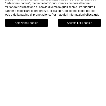
"Seleziona i cookie"; mediante la “x” puoi invece chiudere il banner
rifiutando l’installazione di cookie diversi da quelli tecnici. Per riaprire il
banner e modificare le preferenze, clicca su “Cookie” nel footer del sito
web e della pagina di prenotazione. Per maggiori informazioni
clicca qui
.
PRENOTA
PECULIARITÀ
NEL CUORE DI BAIA DEL SOLE
Piazzetta è una camera che affaccia sulla piccola
piazza che costituisce il cuore del resort e da cui