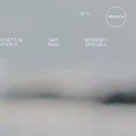
IT
PRENOTA
CCHETTI &
DAY
MOMENTI
OFFERTE
PASS
SPECIALI