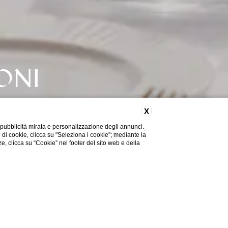
ONI
Camere
1
+
-
Adulti
2
+
-
X
Bambini
0
+
-
 pubblicità mirata e personalizzazione degli annunci.
e di cookie, clicca su "Seleziona i cookie"; mediante la
ze, clicca su “Cookie” nel footer del sito web e della
N° PERSONE
PRENOTA