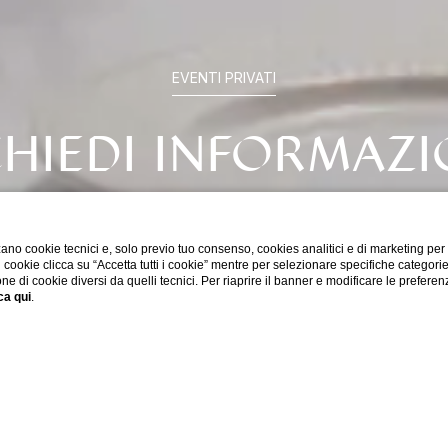
EVENTI PRIVATI
CHIEDI INFORMAZI
ano cookie tecnici e, solo previo tuo consenso, cookies analitici e di marketing per
di cookie clicca su “Accetta tutti i cookie” mentre per selezionare specifiche categori
one di cookie diversi da quelli tecnici. Per riaprire il banner e modificare le preferen
08/2026
10/08/2026
al
ca qui
.