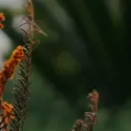
Soriano Segreta
Sulle Rotte Della Cost
Viola